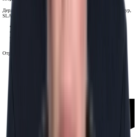
Держим темп после запуска: наблюдаемость, DevOps-контур,
SLA и развитие функциональности.
DevOps
Инфраструктура
SLA
Мониторинг
Отрасли
E-commerce и Retail
Fintech
Производство / B2B
Страхование / Медицина
Госсектор
Логистика и транспорт