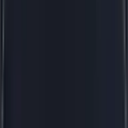
140+
модулей для платформы CS-Cart