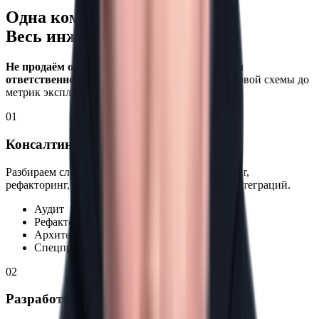
Одна команда.
Весь инженерный контур.
Не продаём отдельные часы
разработки. Берём
ответственность за продукт целиком
— от первой схемы до
метрик эксплуатации.
01
Консалтинг и архитектура
Разбираем сложность до старта разработки: аудит,
рефакторинг, проектирование архитектуры и интеграций.
Аудит
Рефакторинг
Архитектура
Спецпроекты / NDA
02
Разработка под ключ