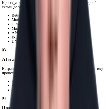
Кроссфункциональная команда ведёт продукт от первой
схемы до эксплуатации.
Веб-приложение
Мобильное приложение
CRM / ERP
Маркетплейс
API / Интеграции
IoT
UX/UI-дизайн
03
AI и автоматизация процессов
Встраиваем прикладной AI в действующий контур и логику
процессов — там, где он окупается.
AI/ML-модуль
BI и аналитика
Автоматизация процессов
04
Поддержка и развитие