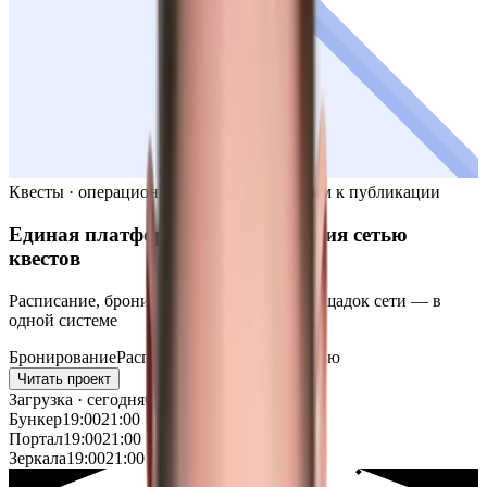
Квесты · операционная платформа
Готовим к публикации
Единая платформа
для управления сетью
квестов
Расписание, бронирование и загрузка площадок сети — в
одной системе
Бронирование
Расписание
Управление сетью
Читать проект
Загрузка · сегодня
6/9
Бункер
19:00
21:00
Портал
19:00
21:00
Зеркала
19:00
21:00