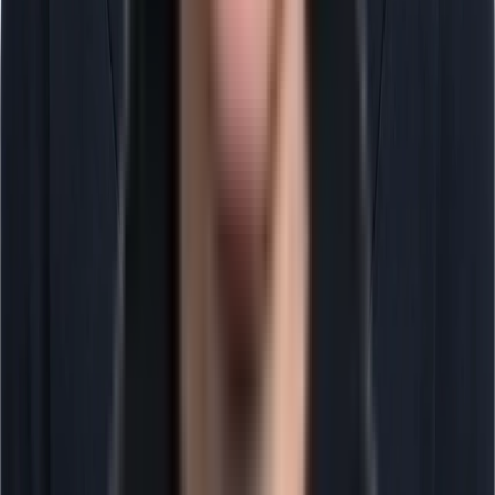
Леонид Кощеев
Основатель компании
История основателя
с нуля до ТОП-3 в e-commerce
→