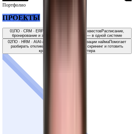
Портфолио
ПРОЕКТЫ
01
ПО · CRM · ERP
IT-платформа для сети квестов
Расписание,
бронирование и загрузка площадок сети — в одной системе
02
ПО · HRM · AI
AI-ассистент для автоматизации найма
Помогает
разбирать отклики, проводить первичный скрининг и готовить
краткое резюме для рекрутера