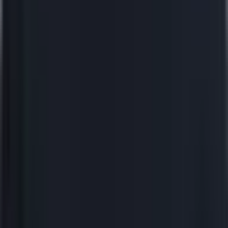
кубка в рейтинге Рунета за 6 лет
CDEK.Shopping — запуск маркетплейса
Подробнее
→
Турбозайм — UX/UI-аудит платформы
Подробнее
→
Технологический
Стек