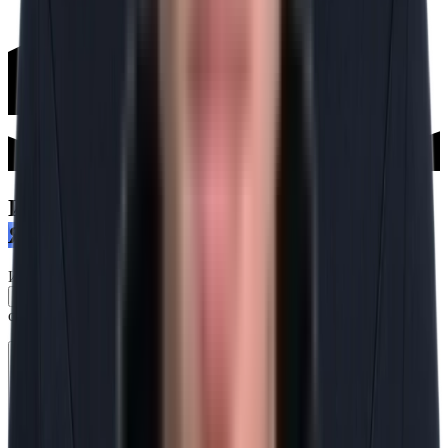
ИНЖЕНЕРНОЕ
ЯДРО
Инженерное ядро компании — её основатель и
: сложные e-commerce-системы,
экс-гендиректор Cart-Power
собственная команда разработки и ТОП-3 рынка CS-Cart.