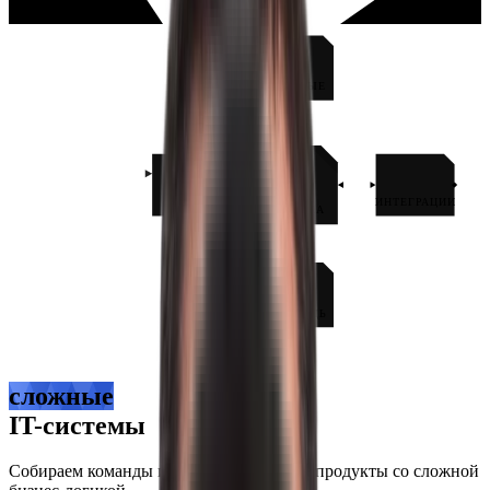
ДАННЫЕ
API
ИНТЕГРАЦИИ
ЛОГИКА
ОЧЕРЕДЬ
сложные
IT-системы
Собираем
команды
и создаём
цифровые продукты
со
сложной