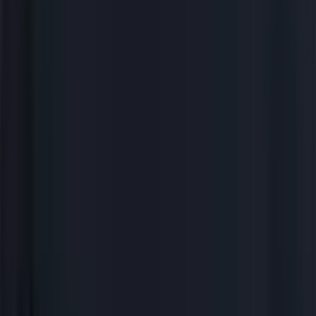
Backend
16
Frontend
12
DevOps
15
Весь
стек